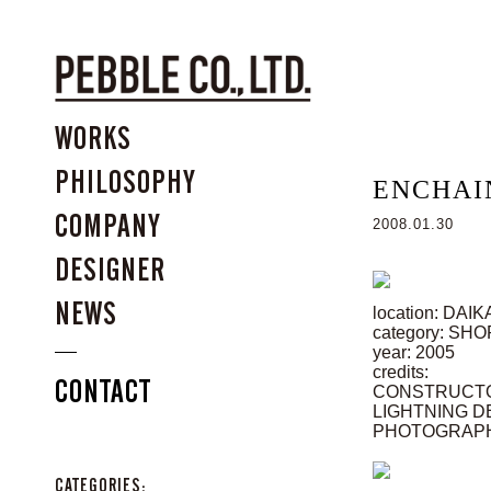
WORKS
PHILOSOPHY
ENCHAI
COMPANY
2008.01.30
DESIGNER
NEWS
location: DA
category: SHO
year: 2005
credits:
CONTACT
CONSTRUCTO
LIGHTNING DES
PHOTOGRAPH
CATEGORIES: