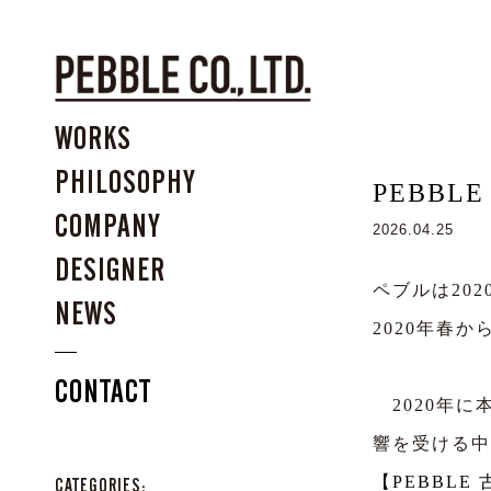
WORKS
PHILOSOPHY
PEBBLE
COMPANY
2026.04.25
DESIGNER
ペブルは20
NEWS
2020年春
CONTACT
2020年に
響を受ける中
【PEBBLE
CATEGORIES: