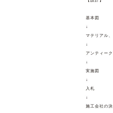
【設計】
基本図
↓
マテリアル、
↓
アンティーク
↓
実施図
↓
入札
↓
施工会社の決