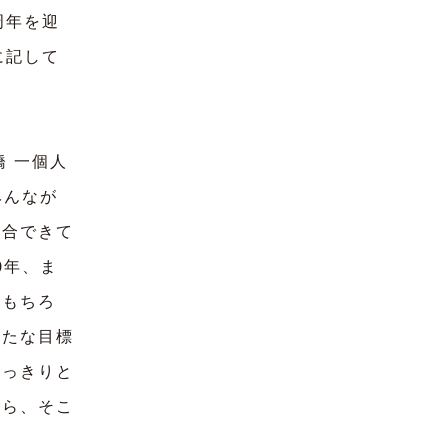
周年を迎
に記して
橋 一個人
みんなが
適合できて
0年、ま
はもちろ
新たな目標
はっきりと
なら、そこ