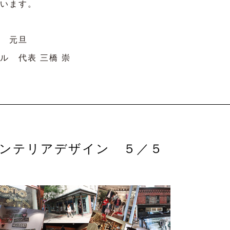
います。
 元旦
ル 代表 三橋 崇
ンテリアデザイン ５／５