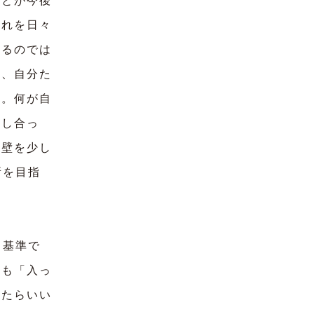
とが今後
それを日々
するのでは
か、自分た
す。何が自
話し合っ
な壁を少し
所を目指
ち基準で
りも「入っ
れたらいい