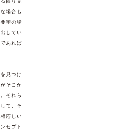
きる限り見
うな場合も
ご要望の場
演出してい
内であれば
を見つけ
気がそこか
す。それら
そして、そ
に相応しい
コンセプト