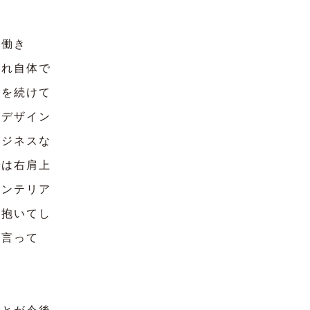
「働き
それ自体で
長を続けて
がデザイン
ビジネスな
では右肩上
インテリア
を抱いてし
て言って